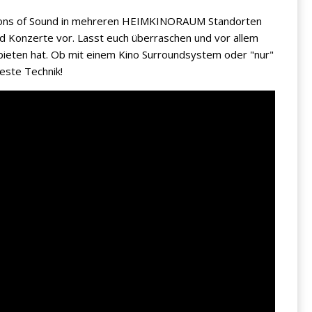
sions of Sound in mehreren HEIMKINORAUM Standorten
d Konzerte vor. Lasst euch überraschen und vor allem
bieten hat. Ob mit einem Kino Surroundsystem oder "nur"
este Technik!