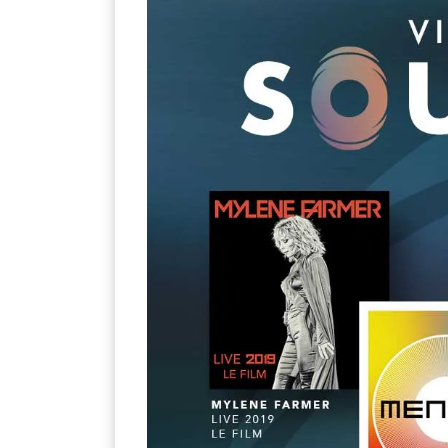
×
KEINE ANGEBOTE
VERPASSEN
Erhalten Sie exklusive Angebote, News und
Updates direkt in Ihr Postfach. Kostenlos und
jederzeit kündbar.