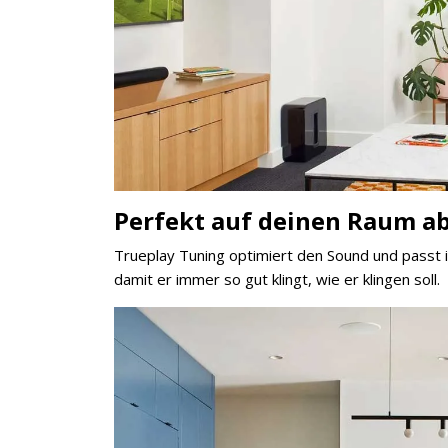
×
Perfekt auf deinen Raum a
KEINE ANGEBOTE
VERPASSEN
Trueplay Tuning optimiert den Sound und passt ih
damit er immer so gut klingt, wie er klingen soll.
Erhalten Sie exklusive Angebote, News und
Updates direkt in Ihr Postfach. Kostenlos und
jederzeit kündbar.