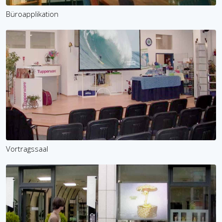
Büroapplikation
×
KEINE ANGEBOTE
VERPASSEN
Vortragssaal
Erhalten Sie exklusive Angebote, News und
Updates direkt in Ihr Postfach. Kostenlos und
jederzeit kündbar.