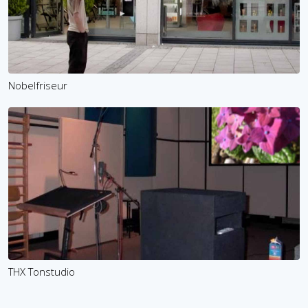
Jetzt anmelden
Nobelfriseur
Mit der Anmeldung akzeptieren Sie unsere
Datenschutzerklärung
. Sie können sich
jederzeit wieder abmelden.
THX Tonstudio