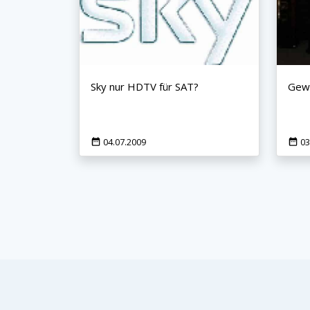
Jetzt anmelden
Mit der Anmeldung akzeptieren Sie unsere
Datenschutzerklärung
. Sie können sich
Sky nur HDTV für SAT?
Gewi
jederzeit wieder abmelden.
04.07.2009
03