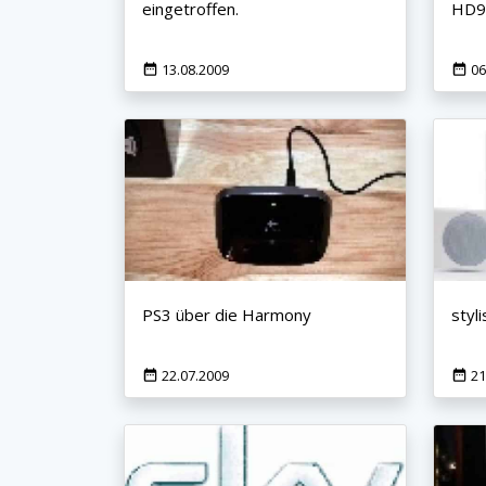
eingetroffen.
HD95
13.08.2009
06
×
KEINE ANGEBOTE
VERPASSEN
Erhalten Sie exklusive Angebote, News und
Updates direkt in Ihr Postfach. Kostenlos und
jederzeit kündbar.
PS3 über die Harmony
styli
22.07.2009
21