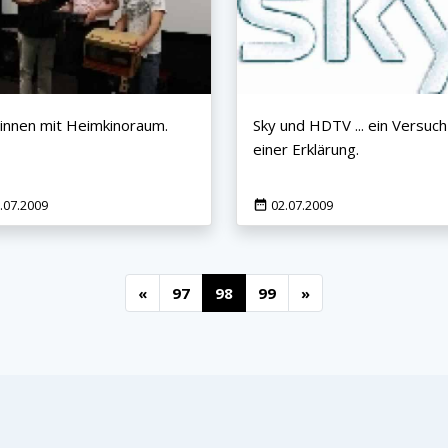
nnen mit Heimkinoraum.
Sky und HDTV ... ein Versuch
einer Erklärung.
.07.2009
02.07.2009
«
97
98
99
»