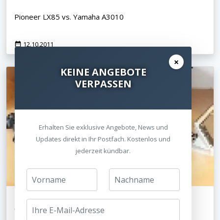
Pioneer LX85 vs. Yamaha A3010
12.10.2011
×
KEINE ANGEBOTE
VERPASSEN
Erhalten Sie exklusive Angebote, News und
Updates direkt in Ihr Postfach. Kostenlos und
jederzeit kündbar.
Optoma HD83 3D DLP