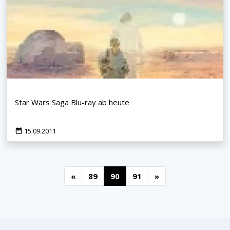
Star Wars Saga Blu-ray ab heute
15.09.2011
«
89
90
91
»