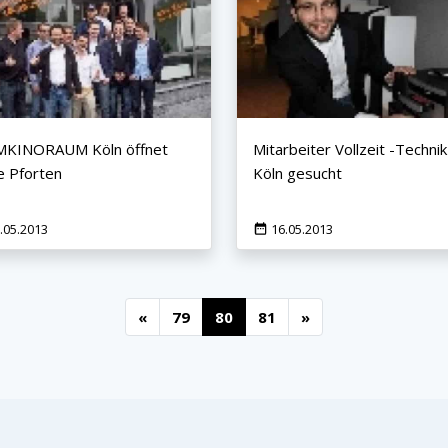
MKINORAUM Köln öffnet
Mitarbeiter Vollzeit -Technik
e Pforten
Köln gesucht
.05.2013
16.05.2013
«
79
80
81
»