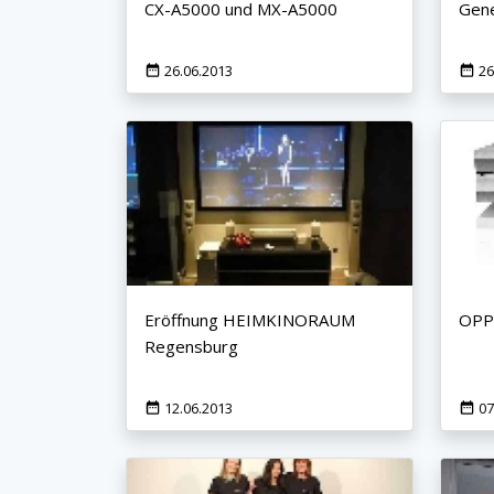
CX-A5000 und MX-A5000
Gene
26.06.2013
26
×
KEINE ANGEBOTE
VERPASSEN
Erhalten Sie exklusive Angebote, News und
Updates direkt in Ihr Postfach. Kostenlos und
Eröffnung HEIMKINORAUM
OPPO
jederzeit kündbar.
Regensburg
12.06.2013
07