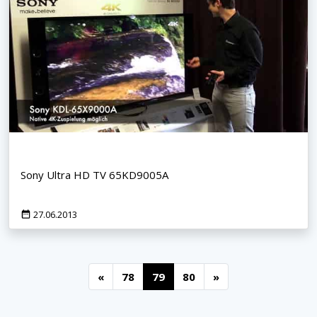
Sony Ultra HD TV 65KD9005A
27.06.2013
«
78
79
80
»