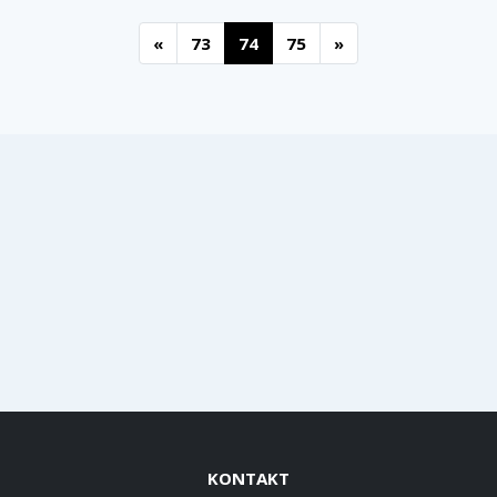
«
73
74
75
»
KONTAKT