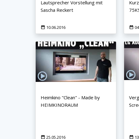
Lautsprecher Vorstellung mit
Kurz
Sascha Reckert
75K
10.06.2016
04
×
KEINE ANGEBOTE
VERPASSEN
Erhalten Sie exklusive Angebote, News und
Heimkino "Clean" - Made by
Verg
Updates direkt in Ihr Postfach. Kostenlos und
HEIMKINORAUM
Scre
jederzeit kündbar.
25.05.2016
13