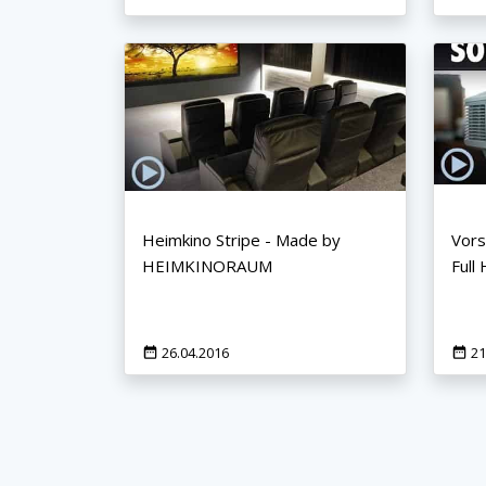
Jetzt anmelden
Mit der Anmeldung akzeptieren Sie unsere
Datenschutzerklärung
. Sie können sich
jederzeit wieder abmelden.
Heimkino Stripe - Made by
Vors
HEIMKINORAUM
Full
26.04.2016
21