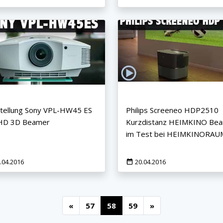
tellung Sony VPL-HW45 ES
Philips Screeneo HDP2510
 HD 3D Beamer
Kurzdistanz HEIMKINO Be
im Test bei HEIMKINORAU
.04.2016
20.04.2016
«
57
58
59
»