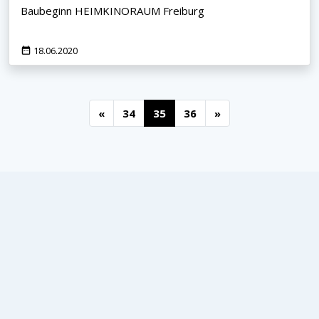
Baubeginn HEIMKINORAUM Freiburg
18.06.2020
«
34
35
36
»