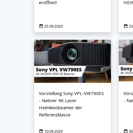
eröffnet!
HEI
25.09.2020
23
×
KEINE ANGEBOTE
VERPASSEN
Erhalten Sie exklusive Angebote, News und
Vorstellung Sony VPL-VW790ES
Vors
Updates direkt in Ihr Postfach. Kostenlos und
- Nativer 4K Laser
- Na
jederzeit kündbar.
Heimkinobeamer der
Referenzklasse
10.09.2020
05