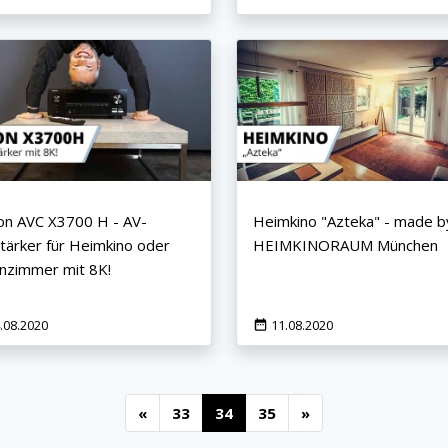
n AVC X3700 H - AV-
Heimkino "Azteka" - made b
tärker für Heimkino oder
HEIMKINORAUM München
zimmer mit 8K!
.08.2020
11.08.2020
«
33
34
35
»