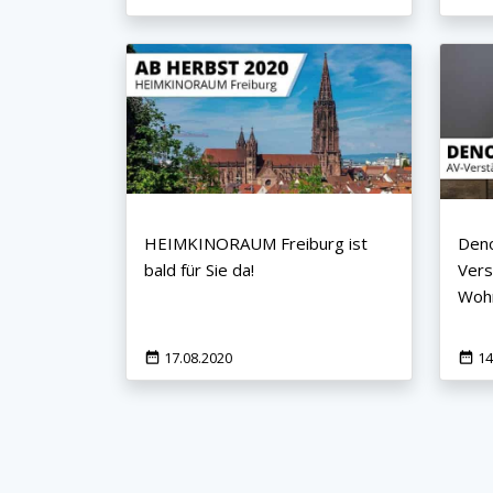
Jetzt anmelden
Mit der Anmeldung akzeptieren Sie unsere
Datenschutzerklärung
. Sie können sich
jederzeit wieder abmelden.
HEIMKINORAUM Freiburg ist
Deno
bald für Sie da!
Vers
Wohn
17.08.2020
14