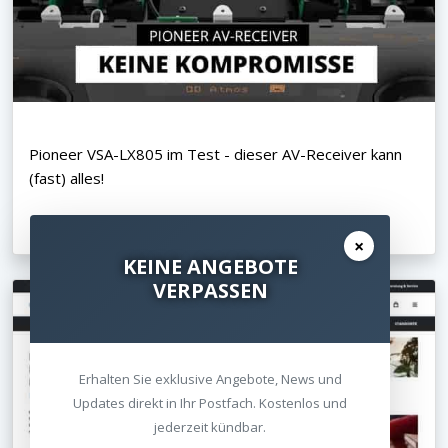
Pioneer VSA-LX805 im Test - dieser AV-Receiver kann
(fast) alles!
24.01.2024
×
KEINE ANGEBOTE
VERPASSEN
Erhalten Sie exklusive Angebote, News und
Updates direkt in Ihr Postfach. Kostenlos und
jederzeit kündbar.