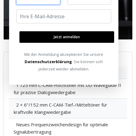
Jetzt anmelden
Mit der Anmeldung akzeptieren Sie unsere
Features im Überblick
Datenschutzerklärung
. Sie können sich
jederzeit wieder abmelden.
2-Wege-Design für optimale Klangbalance
1"/25 mm C-CAM-Hochtöner mit UD Waveguide II
für präzise Dialogwiedergabe
2 × 6"/152 mm C-CAM-Tief-/Mitteltöner für
kraftvolle Klangwiedergabe
Neues Frequenzweichendesign für optimale
Signalübertragung