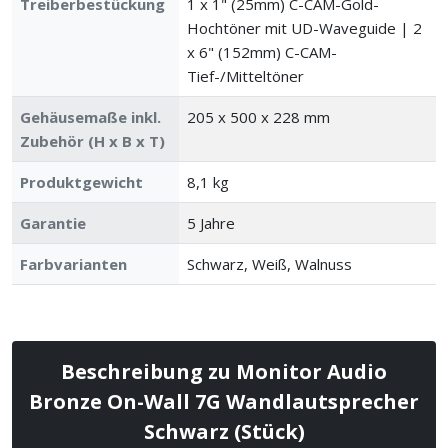
Treiberbestückung
1 x 1" (25mm) C-CAM-Gold-
Hochtöner mit UD-Waveguide | 2
x 6" (152mm) C-CAM-
Tief-/Mitteltöner
Gehäusemaße inkl.
205 x 500 x 228 mm
Zubehör (H x B x T)
Produktgewicht
8,1 kg
Garantie
5 Jahre
Farbvarianten
Schwarz, Weiß, Walnuss
Beschreibung zu Monitor Audio
Bronze On-Wall 7G Wandlautsprecher
Schwarz (Stück)