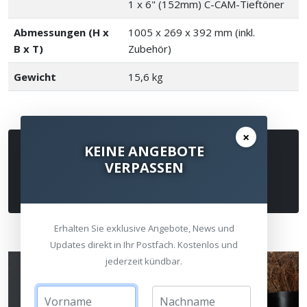
1 x 6" (152mm) C-CAM-Tieftöner
Abmessungen (H x
1005 x 269 x 392 mm (inkl.
B x T)
Zubehör)
Gewicht
15,6 kg
×
Beschreibung zu Monitor Audio
KEINE ANGEBOTE
VERPASSEN
Bronze Centre 7G Center
Lautsprecher Schwarz
Erhalten Sie exklusive Angebote, News und
Updates direkt in Ihr Postfach. Kostenlos und
jederzeit kündbar.