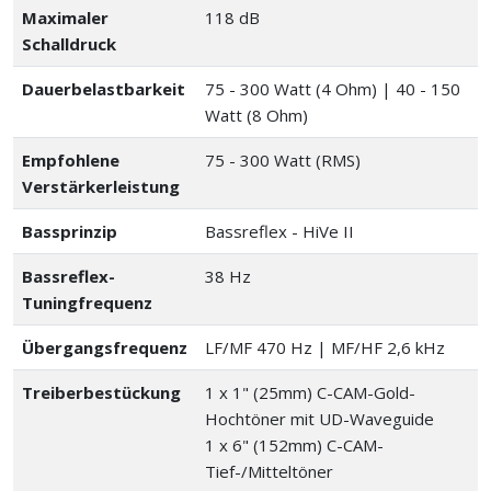
Maximaler
118 dB
Schalldruck
Dauerbelastbarkeit
75 - 300 Watt (4 Ohm) | 40 - 150
Watt (8 Ohm)
Empfohlene
75 - 300 Watt (RMS)
Verstärkerleistung
Bassprinzip
Bassreflex - HiVe II
Bassreflex-
38 Hz
Tuningfrequenz
Übergangsfrequenz
LF/MF 470 Hz | MF/HF 2,6 kHz
Treiberbestückung
1 x 1" (25mm) C-CAM-Gold-
Hochtöner mit UD-Waveguide
1 x 6" (152mm) C-CAM-
Tief-/Mitteltöner